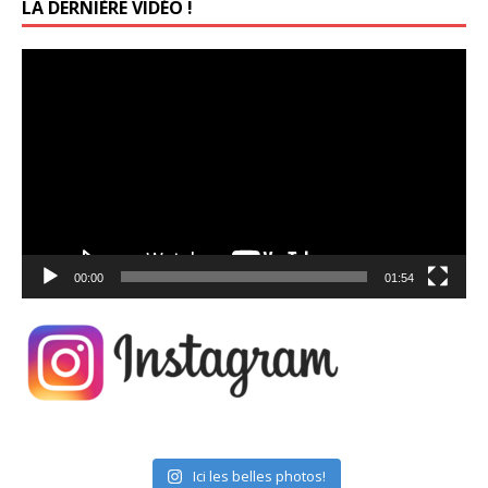
LA DERNIÈRE VIDÉO !
Lecteur
vidéo
00:00
01:54
Ici les belles photos!