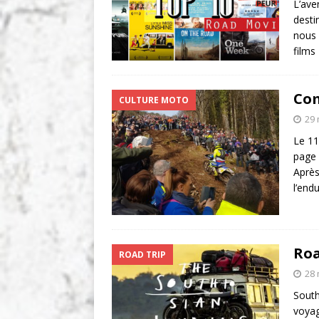
L’ave
desti
nous 
film
Com
CULTURE MOTO
29 
Le 11
page 
Après
l’end
Roa
ROAD TRIP
28 
South
voyag