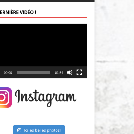
ERNIÈRE VIDÉO !
ur
00:00
01:54
Ici les belles photos!