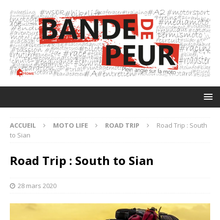
ACCUEIL
MOTO LIFE
ROAD TRIP
Road Trip : South
to Sian
Road Trip : South to Sian
28 mars 2020