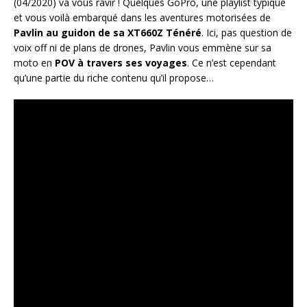
(04/2020) va vous ravir ! Quelques GoPro, une playlist typique
et vous voilà embarqué dans les aventures motorisées de
Pavlin au guidon de sa XT660Z Ténéré
. Ici, pas question de
voix off ni de plans de drones, Pavlin vous emmène sur sa
moto en
POV à travers ses voyages
. Ce n’est cependant
qu’une partie du riche contenu qu’il propose…