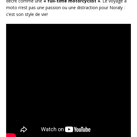
décrit comme une
« full-time motorcyclist »
. Le voyage à
moto n’est pas une passion ou une distraction pour Noraly :
c’est son style de vie!