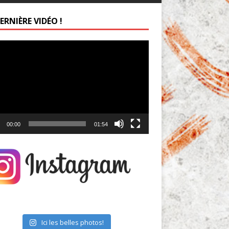
ERNIÈRE VIDÉO !
ur
00:00
01:54
Ici les belles photos!