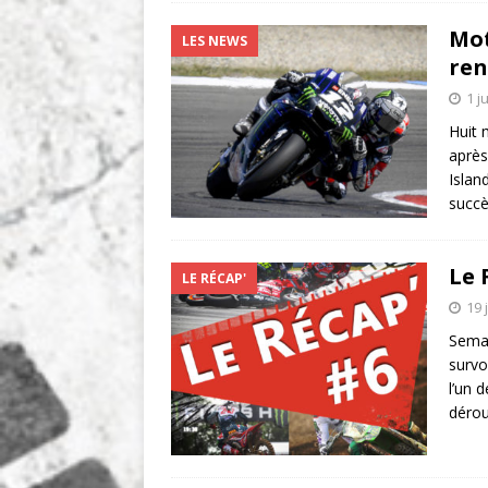
Mot
LES NEWS
ren
1 j
Huit 
après
Islan
succè
Le 
LE RÉCAP'
19 
Sema
survo
l’un 
déro