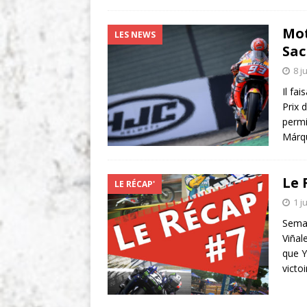
Mot
LES NEWS
Sac
8 j
Il fa
Prix 
permi
Márqu
Le 
LE RÉCAP'
1 j
Semai
Viñal
que Y
victo