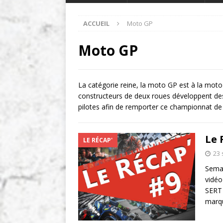
ACCUEIL
Moto GP
Moto GP
La catégorie reine, la moto GP est à la moto 
constructeurs de deux roues développent des
pilotes afin de remporter ce championnat de
Le 
LE RÉCAP'
23
Semai
vidéo
SERT 
marq