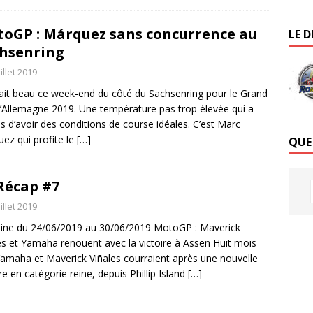
oGP : Márquez sans concurrence au
LE D
hsenring
uillet 2019
isait beau ce week-end du côté du Sachsenring pour le Grand
d’Allemagne 2019. Une température pas trop élevée qui a
s d’avoir des conditions de course idéales. C’est Marc
ez qui profite le
[…]
QUE
Récap #7
uillet 2019
ne du 24/06/2019 au 30/06/2019 MotoGP : Maverick
es et Yamaha renouent avec la victoire à Assen Huit mois
amaha et Maverick Viñales courraient après une nouvelle
ire en catégorie reine, depuis Phillip Island
[…]