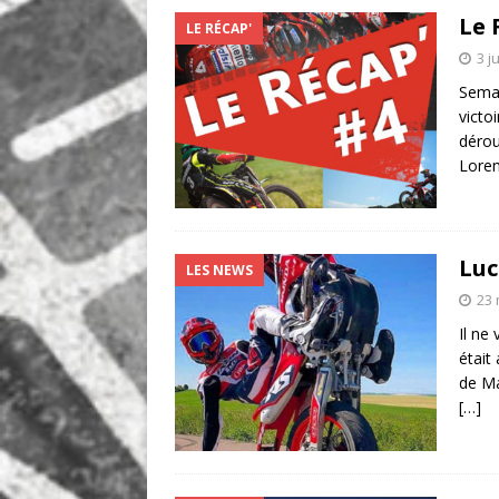
Le 
LE RÉCAP'
3 j
Semai
victo
dérou
Lore
Luc
LES NEWS
23 
Il ne
était
de Ma
[…]