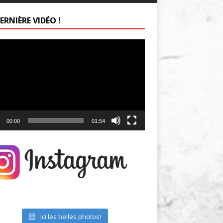
ERNIÈRE VIDÉO !
ur
00:00
01:54
Ici les belles photos!