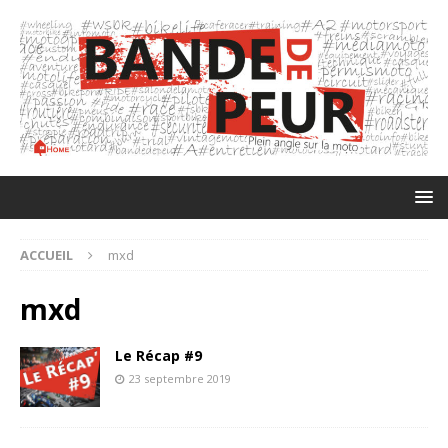
ACCUEIL
mxd
mxd
Le Récap #9
23 septembre 2019