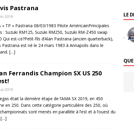
vis Pastrana
LE D
uin 2019
s « TP » Pastrana 08/03/1983 Pilote AméricainPrincipales
 : Suzuki RM125, Suzuki RM250, Suzuki RM-Z450 swap
 Qui est-ce?Petit-fils d’Alan Pastrana (ancien quarterback),
s Pastrana est né le 24 mars 1983 à Annapolis dans le
land.
[…]
QUE
an Ferrandis Champion SX US 250
st!
ai 2019
egas était la dernière étape de l’AMA SX 2019, en 450
 en 250. Dans cette catégorie particulière des 250, où
championnats sont menés en parallèle à l’est et à l’ouest du
,
[…]