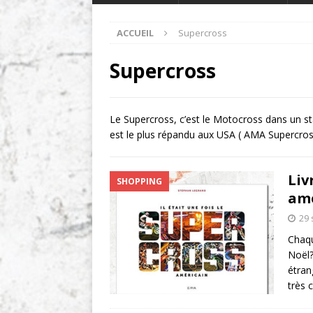
ACCUEIL
Supercross
Supercross
Le Supercross, c’est le Motocross dans un sta
est le plus répandu aux USA ( AMA Supercros
Liv
SHOPPING
amé
29
Chaqu
Noël
étran
très 