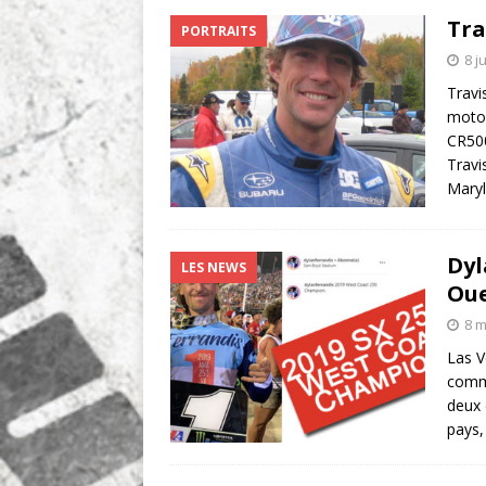
Tra
PORTRAITS
8 j
Travi
motos
CR500
Travi
Mary
Dyl
LES NEWS
Oue
8 m
Las V
comme
deux 
pays