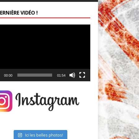
ERNIÈRE VIDÉO !
ur
00:00
01:54
Ici les belles photos!