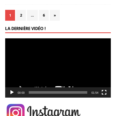
1
2
…
6
»
LA DERNIÈRE VIDÉO !
Lecteur
vidéo
00:00
01:54